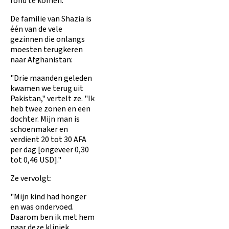
rond te komen.
De familie van Shazia is
één van de vele
gezinnen die onlangs
moesten terugkeren
naar Afghanistan:
"Drie maanden geleden
kwamen we terug uit
Pakistan," vertelt ze. "Ik
heb twee zonen en een
dochter. Mijn man is
schoenmaker en
verdient 20 tot 30 AFA
per dag [ongeveer 0,30
tot 0,46 USD]."
Ze vervolgt:
"Mijn kind had honger
en was ondervoed.
Daarom ben ik met hem
naar deze kliniek