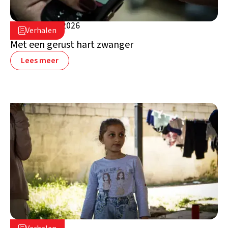
5 augustus 2026

Verhalen

Libanon
Met een gerust hart zwanger
Lees meer
16 juli 2026
