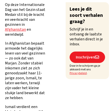
Op deze Internationale
Lees je dit
Dag van het Gezin staat
Medair stil bij de kracht
soort verhalen
en veerkracht van
graag?
gezinnen in
Schrijf je in en
Afghanistan
en
ontvang de laatste
wereldwijd.
verhalen direct in je
In Afghanistan bepaalt
inbox.
armoede het dagelijks
leven van veel gezinnen
Inschrijven

— zo ook dat van
Marjan. Zonder stabiel
Door in te schrijven ga je
inkomen ziet ze zich
akkoord met ons
genoodzaakt haar 11-
Privacybeleid
.
jarige zoon, Ismail, te
laten werken, terwijl
zijn vader het kleine
stukje land bewerkt dat
ze hebben.
Ismail verdient een