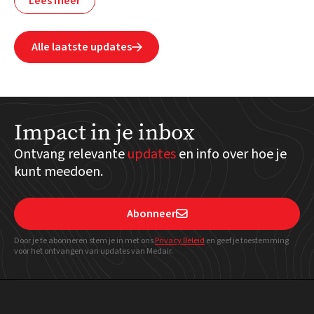
Lees meer
Alle laatste updates

Impact in je inbox
Ontvang relevante
updates
en info over hoe je
kunt meedoen.
Abonneer

Door je te abonneren stem je in met ons
Privacy Beleid
en geef
je toestemming
voor het ontvangen van updates van Medair.