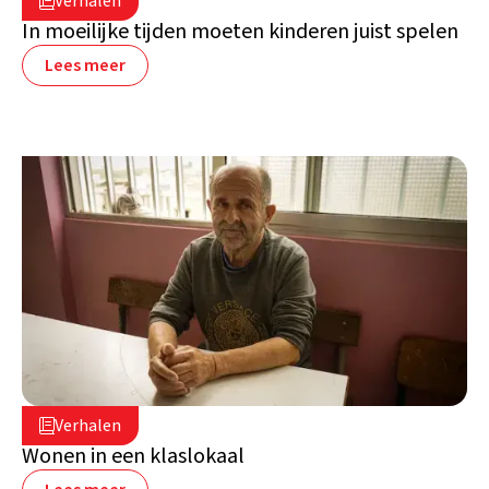
Verhalen

Libanon
In moeilijke tijden moeten kinderen juist spelen
Lees meer
2 juli 2026

Verhalen

Libanon
Wonen in een klaslokaal