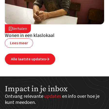
2 juli 2026

Verhalen

Libanon
Wonen in een klaslokaal
Lees meer
Alle laatste updates

Impact in je inbox
Ontvang relevante
updates
en info over hoe je
kunt meedoen.