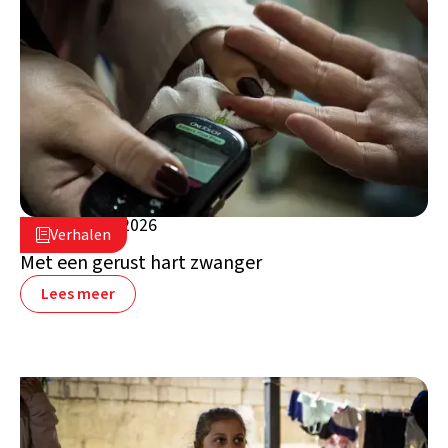
5 augustus 2026

Verhalen

Libanon
Met een gerust hart zwanger
Lees meer