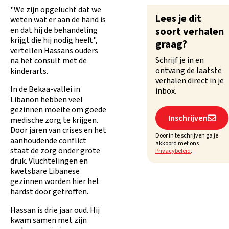
"We zijn opgelucht dat we
Lees je dit
weten wat er aan de hand is
en dat hij de behandeling
soort verhalen
krijgt die hij nodig heeft",
graag?
vertellen Hassans ouders
Schrijf je in en
na het consult met de
ontvang de laatste
kinderarts.
verhalen direct in je
In de Bekaa-vallei in
inbox.
Libanon hebben veel
gezinnen moeite om goede
Inschrijven

medische zorg te krijgen.
Door jaren van crises en het
Door in te schrijven ga je
aanhoudende conflict
akkoord met ons
staat de zorg onder grote
Privacybeleid
.
druk. Vluchtelingen en
kwetsbare Libanese
gezinnen worden hier het
hardst door getroffen.
Hassan is drie jaar oud. Hij
kwam samen met zijn