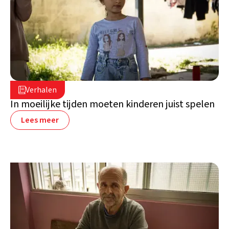
16 juli 2026

Verhalen

Libanon
In moeilijke tijden moeten kinderen juist spelen
Lees meer