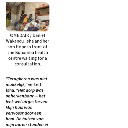
©MEDAIR / Daniel
Wakandu: Isha and her
son Hope in front of
the Buhumba health
centre waiting for a
consultation.
“Terugkeren was niet
makkelijk,”
vertelt
Isha
.
“Het dorp was
onherkenbaar — het
leek wel uitgestorven.
Mijn huis was
verwoest door een
bom. De huizen van
mijn buren stonden er