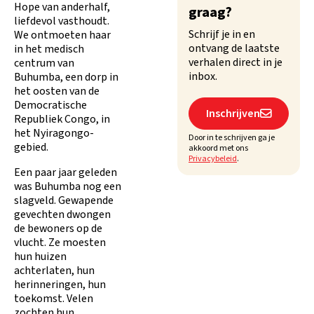
Hope van anderhalf,
graag?
liefdevol vasthoudt.
Schrijf je in en
We ontmoeten haar
ontvang de laatste
in het medisch
verhalen direct in je
centrum van
inbox.
Buhumba, een dorp in
het oosten van de
Democratische
Inschrijven

Republiek Congo, in
het Nyiragongo-
Door in te schrijven ga je
gebied.
akkoord met ons
Privacybeleid
.
Een paar jaar geleden
was Buhumba nog een
slagveld. Gewapende
gevechten dwongen
de bewoners op de
vlucht. Ze moesten
hun huizen
achterlaten, hun
herinneringen, hun
toekomst. Velen
zochten hun