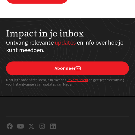
Impact in je inbox
Ontvang relevante
updates
en info over hoe je
kunt meedoen.
Abonneer

Door je te abonneren stem je in met ons
Privacy Beleid
en geef
je toestemming
voor het ontvangen van updates van Medair.