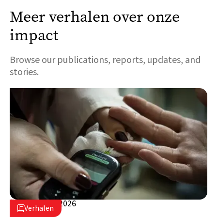
Meer verhalen over onze
impact
Browse our publications, reports, updates, and
stories.
5 augustus 2026

Verhalen

Libanon