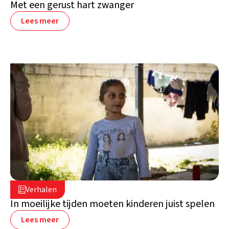
Met een gerust hart zwanger
Lees meer
16 juli 2026

Verhalen

Libanon
In moeilijke tijden moeten kinderen juist spelen
Lees meer