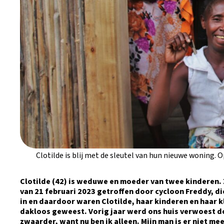
Clotilde is blij met de sleutel van hun nieuwe woning.
Clotilde (42) is weduwe en moeder van twee kinderen.
van 21 februari 2023 getroffen door cycloon Freddy, die
in en daardoor waren Clotilde, haar kinderen en haar k
dakloos geweest. Vorig jaar werd ons huis verwoest doo
zwaarder, want nu ben ik alleen. Mijn man is er niet meer