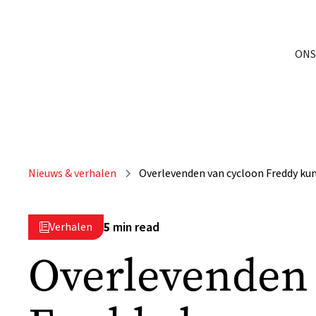
ONS
Nieuws & verhalen
Overlevenden van cycloon Freddy ku
5
min read
Verhalen

Overlevenden 