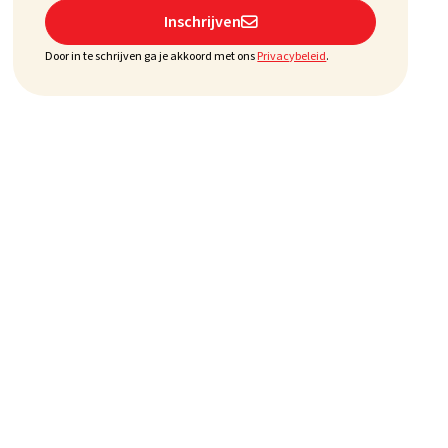
Inschrijven

Door in te schrijven ga je akkoord met ons
Privacybeleid
.