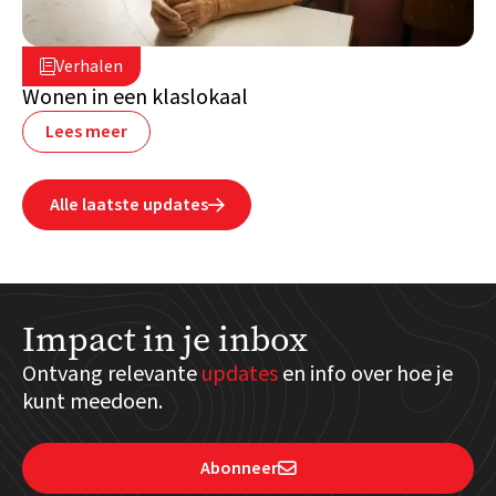
2 juli 2026

Verhalen

Libanon
Wonen in een klaslokaal
Lees meer
Alle laatste updates

Impact in je inbox
Ontvang relevante
updates
en info over hoe je
kunt meedoen.
Abonneer
