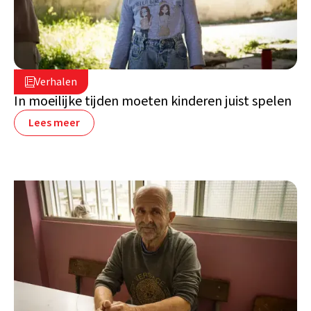
16 juli 2026

Verhalen

Libanon
In moeilijke tijden moeten kinderen juist spelen
Lees meer