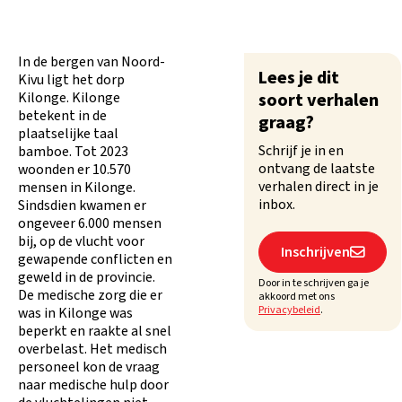
In de bergen van Noord-
Lees je dit
Kivu ligt het dorp
Kilonge. Kilonge
soort verhalen
betekent in de
graag?
plaatselijke taal
Schrijf je in en
bamboe. Tot 2023
ontvang de laatste
woonden er 10.570
verhalen direct in je
mensen in Kilonge.
inbox.
Sindsdien kwamen er
ongeveer 6.000 mensen
bij, op de vlucht voor
Inschrijven

gewapende conflicten en
geweld in de provincie.
Door in te schrijven ga je
De medische zorg die er
akkoord met ons
Privacybeleid
.
was in Kilonge was
beperkt en raakte al snel
overbelast. Het medisch
personeel kon de vraag
naar medische hulp door