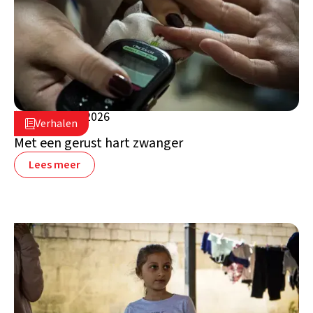
5 augustus 2026

Verhalen

Libanon
Met een gerust hart zwanger
Lees meer