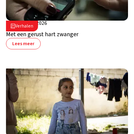
5 augustus 2026

Verhalen

Libanon
Met een gerust hart zwanger
Lees meer