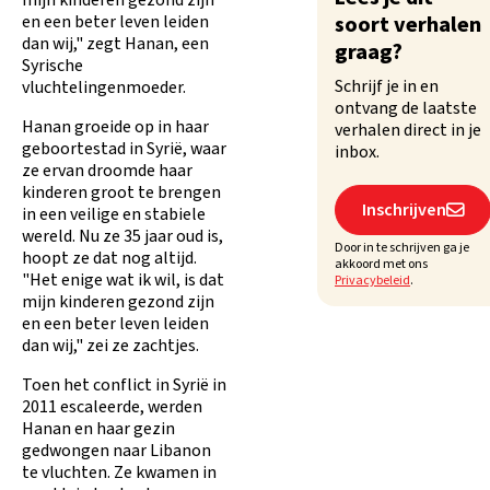
mijn kinderen gezond zijn
en een beter leven leiden
soort verhalen
dan wij," zegt Hanan, een
graag?
Syrische
Schrijf je in en
vluchtelingenmoeder.
ontvang de laatste
Hanan groeide op in haar
verhalen direct in je
geboortestad in Syrië, waar
inbox.
ze ervan droomde haar
kinderen groot te brengen
Inschrijven

in een veilige en stabiele
wereld. Nu ze 35 jaar oud is,
Door in te schrijven ga je
hoopt ze dat nog altijd.
akkoord met ons
"Het enige wat ik wil, is dat
Privacybeleid
.
mijn kinderen gezond zijn
en een beter leven leiden
dan wij," zei ze zachtjes.
Toen het conflict in Syrië in
2011 escaleerde, werden
Hanan en haar gezin
gedwongen naar Libanon
te vluchten. Ze kwamen in