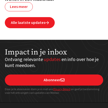
Lees meer
Alle laatste updates

Impact in je inbox
Ontvang relevante
updates
en info over hoe je
kunt meedoen.
Abonneer

Door je te abonneren stem je in met ons
Privacy Beleid
en geef
je toestemming
voor het ontvangen van updates van Medair.