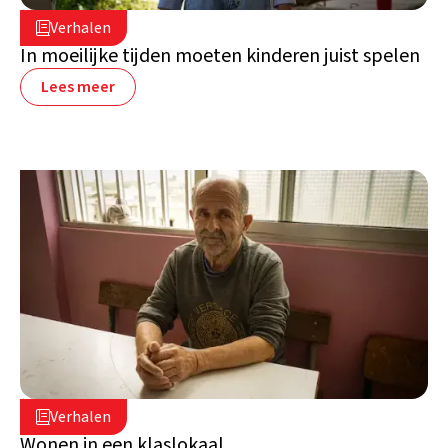
16 juli 2026

Verhalen

Libanon
In moeilijke tijden moeten kinderen juist spelen
Lees meer
2 juli 2026

Verhalen

Libanon
Wonen in een klaslokaal