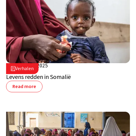
5 augustus 2025

Verhalen

Somalië
Levens redden in Somalië
Read more