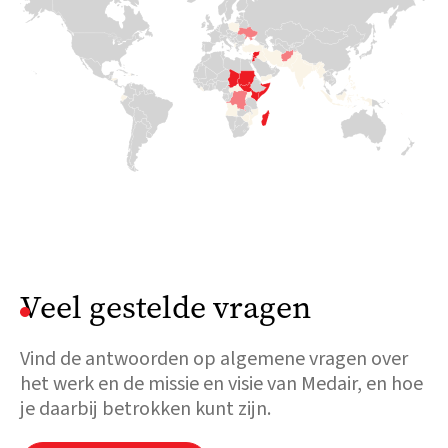
een enorme druk
gevechten uit
geweld begon en
op de toch al
rond de
miljoenen gezinnen
overbelaste
hoofdstad
moesten vluchten,
hulpbronnen.
Khartoem. Meer
was Medair er
Met beperkte
dan 4 miljoen
binnen enkele
hulp voor
mensen
dagen om hen te
vluchtelingen is
ontvluchtten hun
helpen met
Medair ter
huizen. Nu
praktische en
plaatse om
bevindt Soedan
broodnodige
essentiële WASH-
zich opnieuw in
ondersteuning.
en voedingshulp
een humanitaire
te bieden.
crisis. Veel
Lees
mensen dreigen

te sterven en
meer
Lees

hebben dringend
hulp nodig.
meer
Lees

meer
Veel gestelde vragen
Vind de antwoorden op algemene vragen over
het werk en de missie en visie van Medair, en hoe
je daarbij betrokken kunt zijn.