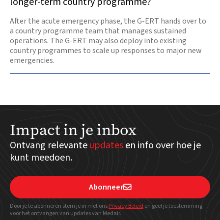
longer-term country programme?
After the acute emergency phase, the G-ERT hands over to
a country programme team that manages sustained
operations. The G-ERT may also deploy into existing
country programmes to scale up responses to major new
emergencies.
Impact in je inbox
Ontvang relevante
updates
en info over hoe je
kunt meedoen.
Abonneer

Door je te abonneren stem je in met ons
Privacy Beleid
en geef
je toestemming
voor het ontvangen van updates van Medair.