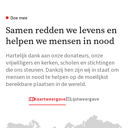
Doe mee
Samen redden we levens en
helpen we mensen in nood
Hartelijk dank aan onze donateurs, onze
vrijwilligers en kerken, scholen en stichtingen
die ons steunen. Dankzij hen zijn wij in staat om
mensen in nood te helpen op de moeilijkst
bereikbare plaatsen in de wereld.
Kaartweergave
Lijstweergave


Afrika
Europa en
Afrika
Centraal-Azië
Tsjaad
Soedan
Oekraïne
Deze massale
In april 2023
toestroom legt
braken
Toen in 2022 het