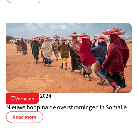
19 augustus 2024

Verhalen

Somalië
Nieuwe hoop na de overstromingen in Somalië
Read more