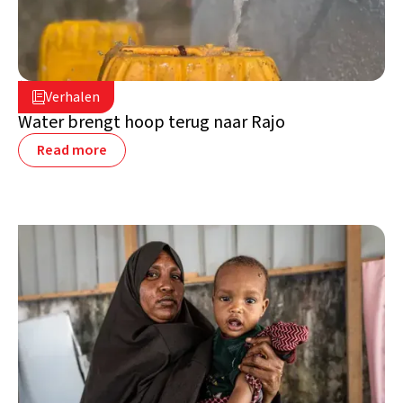
24 juli 2025

Verhalen

Somalië
Water brengt hoop terug naar Rajo
Read more