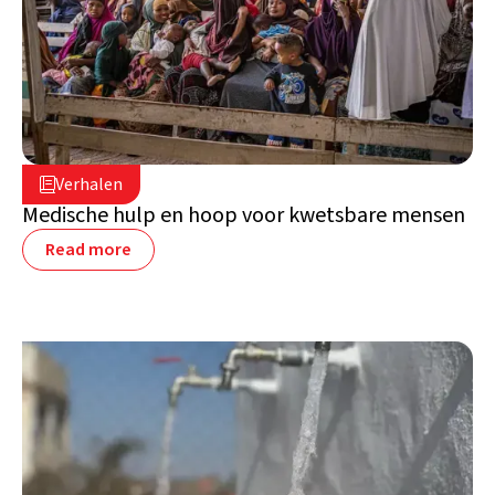
29 juli 2025

Verhalen

Somalië
Medische hulp en hoop voor kwetsbare mensen
Read more