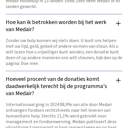
Medair noodhulp in 13 landen. Sinds 1989 heeft Medair in 45
landen gewerkt.
Hoe kan ik betrokken worden bij het werk
van Medair?
Zonder uw hulp kunnen wij niets doen. U kunt ons helpen
met uw tijd, geld, gebed of andere vormen van steun. Als u
wilt lezen hoe u vrijwilliger kunt worden, een donatie kunt
doen of op andere manieren ons wilt steunen, kijk dan op de
pagina: Doe mee.
Hoeveel procent van de donaties komt
daadwerkelijk terecht bij de programma's
van Medair?
Internationaal ging in 2024 88,9% van alle door Medair
ontvangen fondsen rechtstreeks naar het leveren van
humanitaire hulp. Slechts 11,1% werd gebruikt voor
management en fondsenwerving. Medair publiceert deze
uitsplitsing transparant in haar jaarverslagen en op haar