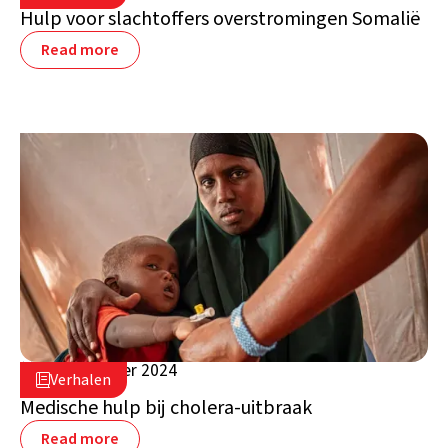
Hulp voor slachtoffers overstromingen Somalië
Read more
17 september 2024

Verhalen

Somalië
Medische hulp bij cholera-uitbraak
Read more