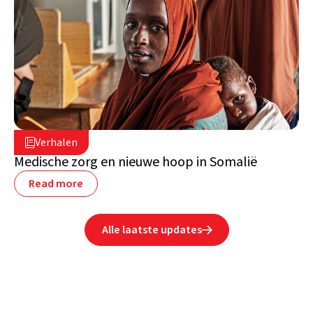
4 juli 2024

Verhalen

Somalië
Medische zorg en nieuwe hoop in Somalië
Read more
Alle laatste updates
