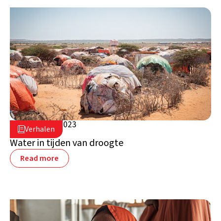
23 februari 2023

Verhalen

Somalië
Water in tijden van droogte
Read more