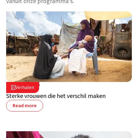
vanuit onze programma's.
14 april 2026

Verhalen

Somalië
Sterke vrouwen die het verschil maken
Read more