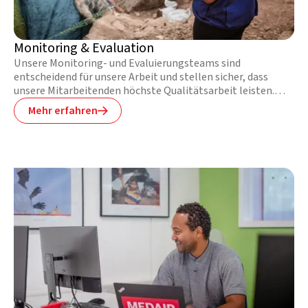
Monitoring & Evaluation
Unsere Monitoring- und Evaluierungsteams sind
entscheidend für unsere Arbeit und stellen sicher, dass
unsere Mitarbeitenden höchste Qualitätsarbeit leisten.
Zudem sind sie dafür verantwortlich, Projektdaten zu
Mehr erfahren

sammeln und zu analysieren, über Programmerfolge zu
berichten, Mitarbeitende regelmässig zu schulen sowie
Verbesserungspotenziale zu definieren.