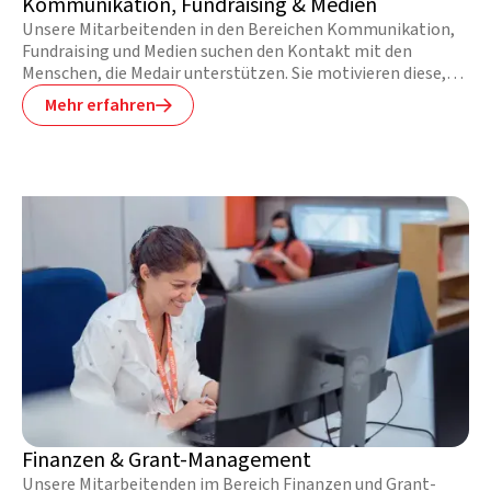
Kommunikation, Fundraising & Medien
Unsere Mitarbeitenden in den Bereichen Kommunikation,
Fundraising und Medien suchen den Kontakt mit den
Menschen, die Medair unterstützen. Sie motivieren diese,
für unsere weltweite Arbeit Geld zu spenden oder ihrerseits
Mehr erfahren

zu sammeln und auch für die Notleidenden und für Medair-
Projekte zu beten. In diesem Team kümmern Sie sich
gemeinsam mit erfahrenen Fachleuten um die
Mittelbeschaffung.
Finanzen & Grant-Management
Unsere Mitarbeitenden im Bereich Finanzen und Grant-