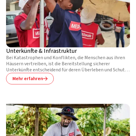
Unterkünfte & Infrastruktur
Bei Katastrophen und Konflikten, die Menschen aus ihren
Häusern vertreiben, ist die Bereitstellung sicherer
Unterkünfte entscheidend für deren Überleben und Schutz.
Unsere Teams in den Bereichen Unterkünfte &
Mehr erfahren

Infrastruktur sind dafür verantwortlich, dass qualitativ
hochwertige Lösungen für Unterkünfte und Infrastruktur
umgesetzt und deren Erfolg evaluiert werden.