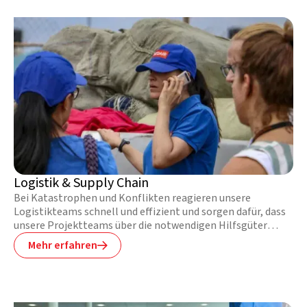
reduzieren. Sie helfen Betroffenen, ihre erlebten Traumata
zu verarbeiten und unterstützen mit ihrer Arbeit die
lokalen Gesundheitsdienste, damit diese ihren
Gemeinschaften noch lange nach Abschluss unserer
Projekte dienen können.
Logistik & Supply Chain
Bei Katastrophen und Konflikten reagieren unsere
Logistikteams schnell und effizient und sorgen dafür, dass
unsere Projektteams über die notwendigen Hilfsgüter
verfügen, um die dringendsten Bedürfnisse der Menschen zu
Mehr erfahren

decken.