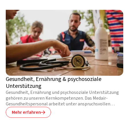
Gesundheit, Ernährung & psychosoziale
Unterstützung
Gesundheit, Ernährung und psychosoziale Unterstützung
gehören zu unseren Kernkompetenzen. Das Medair-
Gesundheitspersonal arbeitet unter anspruchsvollen
Bedingungen und ist in unseren Projektgebieten
Mehr erfahren

unentbehrlich. In Notsituationen arbeiten unsere Teams
unermüdlich daran, möglichst viele Leben zu retten und das
Risiko von Krankheitsausbrüchen und deren Folgen zu