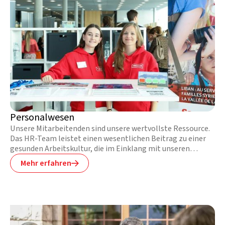
Personalwesen
Unsere Mitarbeitenden sind unsere wertvollste Ressource.
Das HR-Team leistet einen wesentlichen Beitrag zu einer
gesunden Arbeitskultur, die im Einklang mit unseren
Werten steht. Die Personalfachkräfte kümmern sich um die
Mehr erfahren

Rekrutierung, Schulung und das Wohlergehen der
Mitarbeitenden.