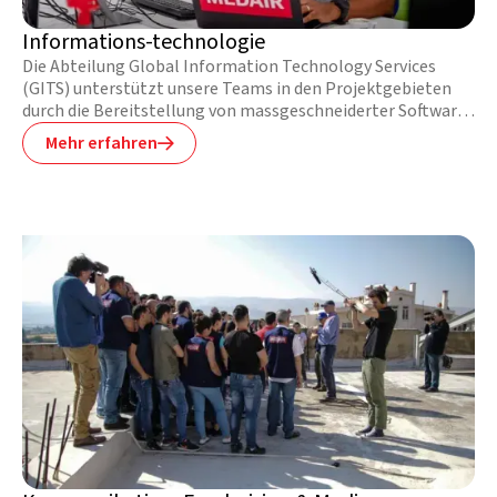
Informations-technologie
Die Abteilung Global Information Technology Services
(GITS) unterstützt unsere Teams in den Projektgebieten
durch die Bereitstellung von massgeschneiderter Software,
Tools und Informatikdienstleistungen. Sie hilft den Teams,
Mehr erfahren

ihre Dienstleistungen effektiv und effizient zu erbringen,
oft unter erschwerten Bedingungen.