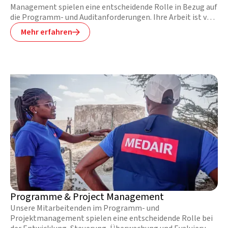
Management spielen eine entscheidende Rolle in Bezug auf
die Programm- und Auditanforderungen. Ihre Arbeit ist von
unschätzbarem Wert, denn sie gewährleisten bei der
Mehr erfahren

Umsetzung von Projektaktivitäten in unsicheren,
instabilen Umgebungen eine solide Finanzlage.
Programme & Project Management
Unsere Mitarbeitenden im Programm- und
Projektmanagement spielen eine entscheidende Rolle bei