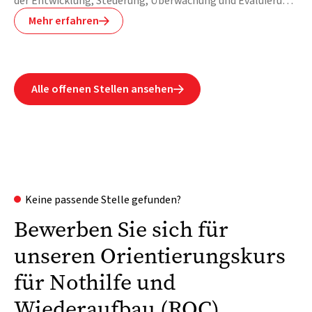
der Entwicklung, Steuerung, Überwachung und Evaluierung
von Projekten und Teams. Auch verwalten sie Budgets und
Mehr erfahren

Zeitpläne. Alles in allem sorgen sie dafür, dass unsere
Projekte die grösstmögliche Wirkung erzielen.
Alle offenen Stellen ansehen

Keine passende Stelle gefunden?
Bewerben Sie sich für
unseren Orientierungskurs
für Nothilfe und
Wiederaufbau (ROC)