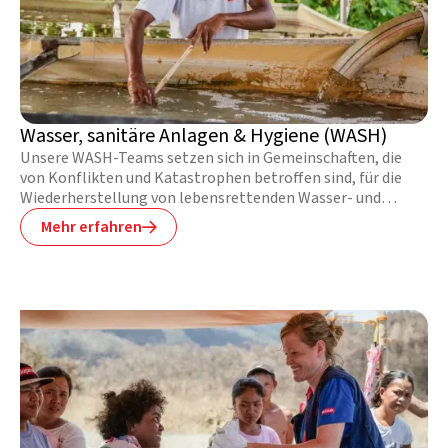
Wasser, sanitäre Anlagen & Hygiene (WASH)
Unsere WASH-Teams setzen sich in Gemeinschaften, die
von Konflikten und Katastrophen betroffen sind, für die
Wiederherstellung von lebensrettenden Wasser- und
Sanitärsystemen ein. Sie versorgen Gemeinschaften, in
Mehr erfahren

denen es kein Trinkwasser gibt, mit sauberem Wasser,
bauen Latrinen und klären die Menschen über gute
Hygienepraktiken auf.