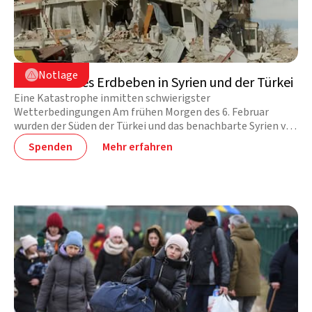
Syrien

Notlage

Verheerendes Erdbeben in Syrien und der Türkei
Eine Katastrophe inmitten schwierigster
Wetterbedingungen Am frühen Morgen des 6. Februar
wurden der Süden der Türkei und das benachbarte Syrien von
einem schweren Erdbeben erschüttert. Fast 50 000
Spenden
Mehr erfahren
Menschen kamen ums Leben, unzählige weitere wurden
verletzt. Tausende von Menschen sind Nässe und Kälte
ausgesetzt. Ihre Unterstützung wird dringend benötigt. [A
/]