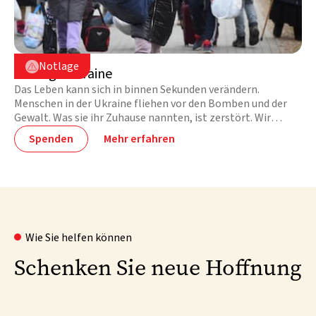
Ukraine

Notlage

Notlage Ukraine
Das Leben kann sich in binnen Sekunden verändern.
Menschen in der Ukraine fliehen vor den Bomben und der
Gewalt. Was sie ihr Zuhause nannten, ist zerstört. Wir
helfen vor Ort.
Spenden
Mehr erfahren
Wie Sie helfen können
Schenken Sie neue Hoffnung