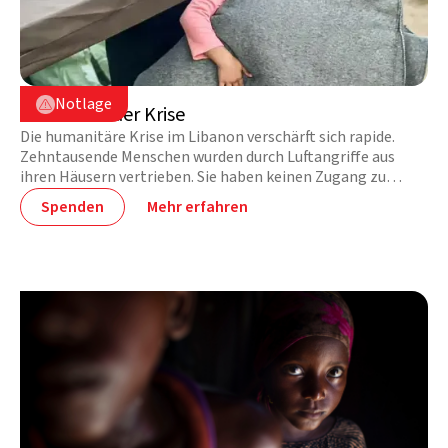
Libanon

Notlage

Libanon in der Krise
Die humanitäre Krise im Libanon verschärft sich rapide.
Zehntausende Menschen wurden durch Luftangriffe aus
ihren Häusern vertrieben. Sie haben keinen Zugang zu
Unterkünften, Nahrungsmitteln, Wasser und medizinischer
Spenden
Mehr erfahren
Versorgung. Betroffene benötigen dringend Hilfe.