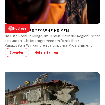

Notlage

NOTHILFE VERGESSENE KRISEN
Im Osten der DR Kongo, im Jemen und in der Region Tschad
sind unsere Länderprogramme am Rande ihrer
Kapazitäten. Wir kämpfen darum, diese Programme
aufrecht zu erhalten.
Spenden
Mehr erfahren