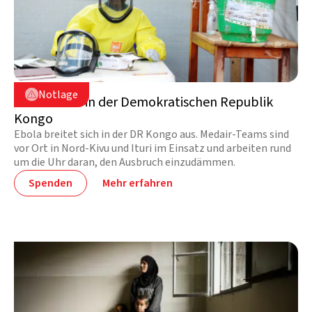
DR Kongo

Notlage

Ebola-Krise in der Demokratischen Republik
Kongo
Ebola breitet sich in der DR Kongo aus. Medair-Teams sind
vor Ort in Nord-Kivu und Ituri im Einsatz und arbeiten rund
um die Uhr daran, den Ausbruch einzudämmen.
Spenden
Mehr erfahren