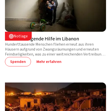
Libanon

Notlage

Vor Ort: Dringende Hilfe im Libanon
Hunderttausende Menschen fliehen erneut aus ihren
Häusern aufgrund von Zwangsräumungen und erneuten
Feindseligkeiten, was zu einer weitreichenden Vertreibung
im ganzen Land führt. Der Bedarf steigt von Stunde zu
Spenden
Mehr erfahren
Stunde. Ihre Unterstützung bringt jetzt lebensrettende
Hilfe.