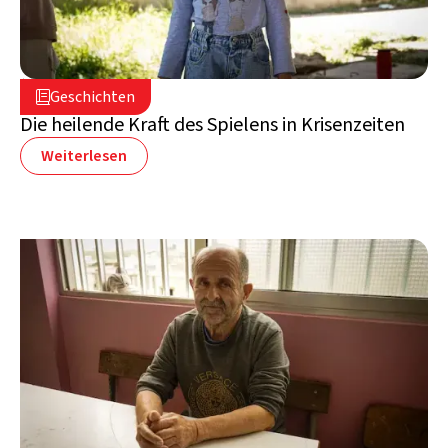
16. Juli 2026

Geschichten

Libanon
Die heilende Kraft des Spielens in Krisenzeiten
Weiterlesen