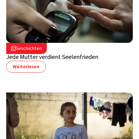
5. August 2026

Geschichten

Libanon
Jede Mutter verdient Seelenfrieden
Weiterlesen