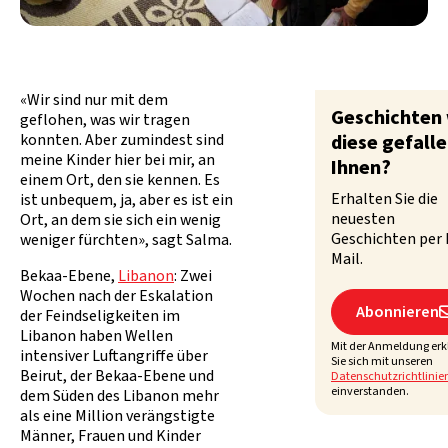
«Wir sind nur mit dem
Geschichten
geflohen, was wir tragen
konnten. Aber zumindest sind
diese gefall
meine Kinder hier bei mir, an
Ihnen?
einem Ort, den sie kennen. Es
Erhalten Sie die
ist unbequem, ja, aber es ist ein
neuesten
Ort, an dem sie sich ein wenig
Geschichten per 
weniger fürchten», sagt Salma.
Mail.
Bekaa-Ebene,
Libanon
: Zwei
Wochen nach der Eskalation
Abonnieren
der Feindseligkeiten im
Libanon haben Wellen
Mit der Anmeldung erk
intensiver Luftangriffe über
Sie sich mit unseren
Beirut, der Bekaa-Ebene und
Datenschutzrichtlinie
einverstanden.
dem Süden des Libanon mehr
als eine Million verängstigte
Männer, Frauen und Kinder