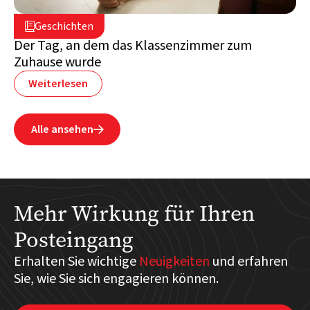
2. Juli 2026

Geschichten

Libanon
Der Tag, an dem das Klassenzimmer zum
Zuhause wurde
Weiterlesen
Alle ansehen

Mehr Wirkung für Ihren
Posteingang
Erhalten Sie wichtige
Neuigkeiten
und erfahren
Sie, wie Sie sich engagieren können.