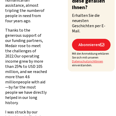
humanitarian
diese gefallen
assistance, almost
Ihnen?
tripling the numberof
Erhalten Sie die
people in need from
neuesten
four years ago.
Geschichten per E-
Thanks to the
Mail.
generous support of
our funding partners,
Abonnieren

Medair rose to meet
the challenges of
Mit der Anmeldung erklären
2022.Our operating
Sie sich mit unseren
income grew by more
Datenschutzrichtlinien
einverstanden.
than 25% to USD 105
million, and we reached
more than 4.6
millionpeople with aid
—by far the most
people we have directly
helped in our long
history.
I was struck by our