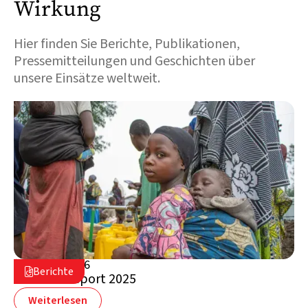
Wirkung
Hier finden Sie Berichte, Publikationen,
Pressemitteilungen und Geschichten über
unsere Einsätze weltweit.
24. Juni 2026

Berichte

Financial report 2025
Weiterlesen