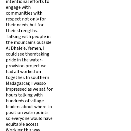
intentional efforts to
engage with
communities with
respect not only for
their needs,but for
their strengths.
Talking with people in
the mountains outside
Al Dhale’e, Yemen, I
could see themtaking
pride in the water-
provision project we
had all worked on
together. In southern
Madagascar, I wasso
impressed as we sat for
hours talking with
hundreds of village
leaders about where to
position waterpoints
so everyone would have
equitable access.
Working this way