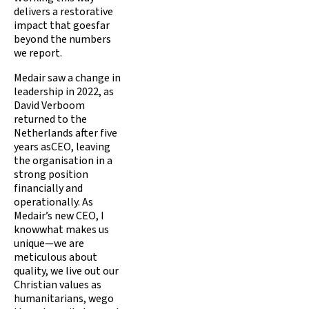
delivers a restorative
impact that goesfar
beyond the numbers
we report.
Medair saw a change in
leadership in 2022, as
David Verboom
returned to the
Netherlands after five
years asCEO, leaving
the organisation in a
strong position
financially and
operationally. As
Medair’s new CEO, I
knowwhat makes us
unique—we are
meticulous about
quality, we live out our
Christian values as
humanitarians, wego