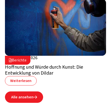
28. Januar 2026

Berichte

Schweiz
Hoffnung und Würde durch Kunst: Die
Entwicklung von Dildar
Weiterlesen
Alle ansehen
