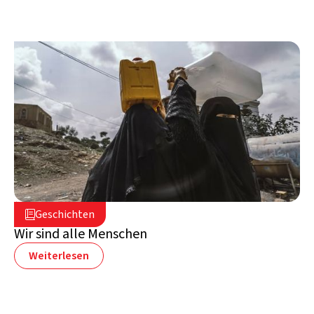
20. Juli 2022

Geschichten

Jemen
Wir sind alle Menschen
Weiterlesen