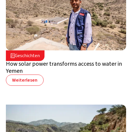
22. März 2022

Geschichten

Jemen
How solar power transforms access to water in
Yemen
Weiterlesen