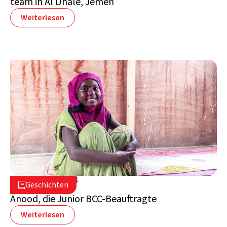
team in Al Dhale, Jemen
Weiterlesen
29. August 2023

Geschichten

Jemen
Anood, die Junior BCC-Beauftragte
Weiterlesen