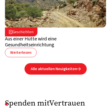
25. März 2024

Geschichten

Jemen
Aus einer Hütte wird eine
Gesundheitseinrichtung
Weiterlesen
Alle aktuellen Neuigkeiten

Spenden mitVertrauen