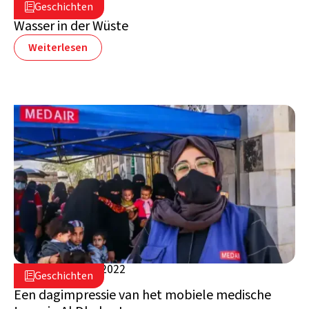
29. Juli 2024

Geschichten

Jemen
Wasser in der Wüste
Weiterlesen
19. September 2022

Geschichten

Jemen
Een dagimpressie van het mobiele medische