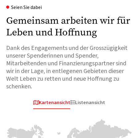
Seien Sie dabei
Gemeinsam arbeiten wir für
Leben und Hoffnung
Dank des Engagements und der Grosszügigkeit
unserer Spenderinnen und Spender,
Mitarbeitenden und Finanzierungspartner sind
wir in der Lage, in entlegenen Gebieten dieser
Welt Leben zu retten und neue Hoffnung zu
schenken.
Kartenansicht
Listenansicht


Afrika
Europa & Zentralasien
Afri
Tschad
Ukraine
S
Der Tschad ist stark
Als 2022 der Konflikt
Im A
betroffen von der
ausbrach und Millionen
erne
weltgrössten
von Familien um ihr
Aus