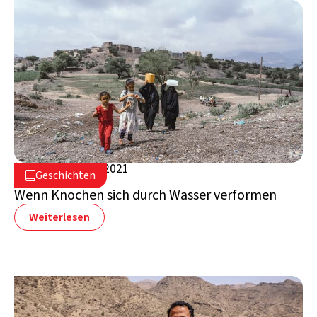
29. September 2021

Geschichten

Jemen
Wenn Knochen sich durch Wasser verformen
Weiterlesen