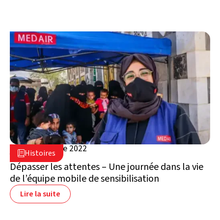
19 septembre 2022

Histoires

Yémen
Dépasser les attentes – Une journée dans la vie
de l’équipe mobile de sensibilisation
Lire la suite