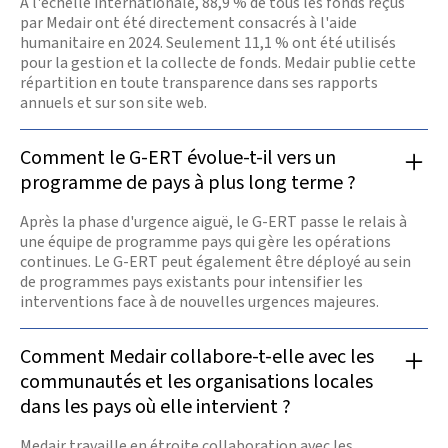
À l'échelle internationale, 88,9 % de tous les fonds reçus
continuent
infatigablement
par Medair ont été directement consacrés à l'aide
leurs actions.
humanitaire en 2024. Seulement 11,1 % ont été utilisés
pour la gestion et la collecte de fonds. Medair publie cette
En

répartition en toute transparence dans ses rapports
savoir
annuels et sur son site web.
plus
Comment le G-ERT évolue-t-il vers un
programme de pays à plus long terme ?
Après la phase d'urgence aiguë, le G-ERT passe le relais à
une équipe de programme pays qui gère les opérations
continues. Le G-ERT peut également être déployé au sein
de programmes pays existants pour intensifier les
interventions face à de nouvelles urgences majeures.
Comment Medair collabore-t-elle avec les
communautés et les organisations locales
dans les pays où elle intervient ?
Medair travaille en étroite collaboration avec les