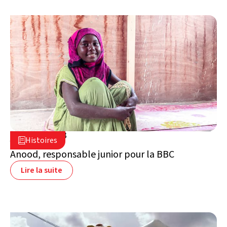
29 août 2023

Histoires

Yémen
Anood, responsable junior pour la BBC
Lire la suite