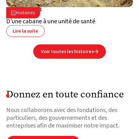
25 mars 2024

Histoires

Yémen
D’une cabane à une unité de santé
Lire la suite
Voir toutes les histoires

Donnez en toute confiance
Nous collaborons avec des fondations, des
particuliers, des gouvernements et des
entreprises afin de maximiser notre impact.