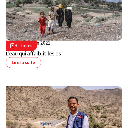
29 septembre 2021

Histoires

Yémen
L’eau qui affaiblit les os
Lire la suite