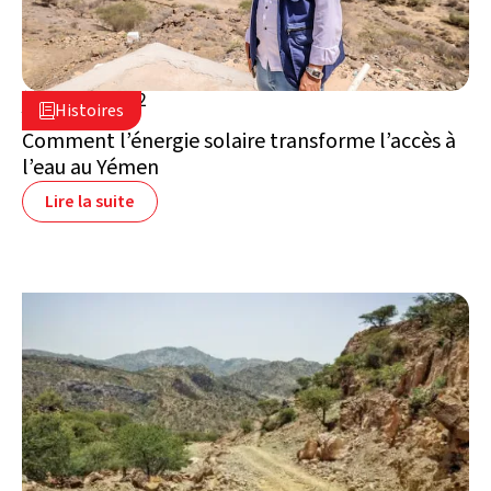
22 mars 2022

Histoires

Yémen
Comment l’énergie solaire transforme l’accès à
l’eau au Yémen
Lire la suite