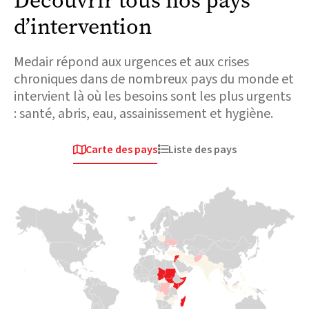
Découvrir tous nos pays
d’intervention
Medair répond aux urgences et aux crises
chroniques dans de nombreux pays du monde et
intervient là où les besoins sont les plus urgents
: santé, abris, eau, assainissement et hygiène.
Carte des pays
Liste des pays


Afrique
Europe & Asie
Europe & Asie
Centrale
Centrale
Tchad
Ukraine
Syrie
Plus de 800 000
personnes tentent
Lorsque le conflit
La chute subite du
de fuir leur pays en
a éclaté en 2022,
régime d’Assad
passant par la
des millions de
intervient après 13
frontière. Le
familles ont dû
années de conflit
soutien aux
prendre la fuite
aux effets
réfugiés étant
pour survivre. En
ravageurs sur les
limité, Medair est
quelques jours,
communautés
sur le terrain pour
Medair avait
syriennes. Les
apporter une aide
déployé son
séismes
essentielle en eau,