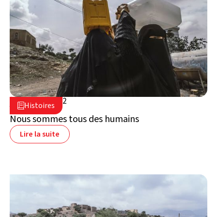
20 juillet 2022

Histoires

Yémen
Nous sommes tous des humains
Lire la suite