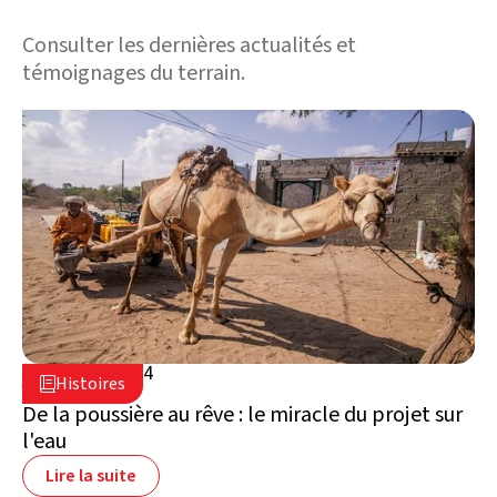
Consulter les dernières actualités et
témoignages du terrain.
29 juillet 2024

Histoires

Yémen
De la poussière au rêve : le miracle du projet sur
l'eau
Lire la suite