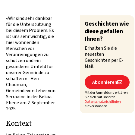
«Wir sind sehr dankbar
Geschichten wie
für die Unterstützung
bei diesem Problem. Es
diese gefallen
ist uns sehr wichtig, die
Ihnen?
hier wohnenden
Erhalten Sie die
Menschen vor
neuesten
Verunreinigungen zu
Geschichten per E-
schützen und ein
Mail.
gesünderes Umfeld für
unserer Gemeinde zu
schaffen » - Herr
Abonnieren

Chouman,
Gemeindevorsteher von
Mit der Anmeldung erklären
Serraaine in der Bekaa-
Sie sich mit unseren
Datenschutzrichtlinien
Ebene am 2. September
einverstanden.
2025.
Kontext