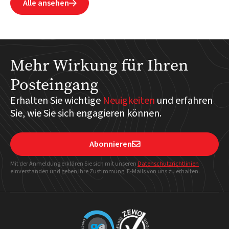
Alle ansehen

Mehr Wirkung für Ihren
Posteingang
Erhalten Sie wichtige
Neuigkeiten
und erfahren
Sie, wie Sie sich engagieren können.
Abonnieren

Mit der Anmeldung erklären Sie sich mit unseren
Datenschutzrichtlinien
einverstanden und geben Ihre Zustimmung, E-Mails von uns zu erhalten.