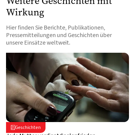
Weitere Geschichten mit
Wirkung
Hier finden Sie Berichte, Publikationen,
Pressemitteilungen und Geschichten über
unsere Einsätze weltweit.
5. August 2026

Geschichten

Libanon