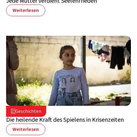
Jede Mutter verdient Seelenfrieden
Weiterlesen
16. Juli 2026

Geschichten

Libanon
Die heilende Kraft des Spielens in Krisenzeiten
Weiterlesen