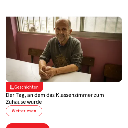
2. Juli 2026

Geschichten

Libanon
Der Tag, an dem das Klassenzimmer zum
Zuhause wurde
Weiterlesen