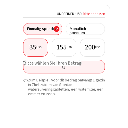
UNDEFINED
-
USD
Bitte anpassen
Ich spen
Einmalig spenden
Monatlich
Organisa
spenden
35
155
200
USD
USD
USD
Vorname
USD
Bitte wählen Sie Ihren Betrag
Nachnam
Zum Beispiel: Voor dit bedrag ontvangt 1 gezin

in Zhet zuiden van Soedan
E-Mail*
waterzuiveringstabletten, een waterfilter, een
emmer en zeep.
Telefon
Erfahren
Spende u
direkt in