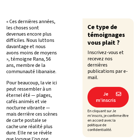
« Ces dernières années,
Ce type de
les choses sont
devenues encore plus
témoignages
difficiles. Nous luttons
vous plait ?
davantage et nous
Inscrivez-vous et
avons moins de moyens
recevez nos
», témoigne Rana, 56
dernières
ans, membre de la
publications par e-
communauté libanaise.
mail.
Pour beaucoup, la vie ici
peut ressembler à un
Je

éternel été — plages,
m’inscris
cafés animés et vie
nocturne vibrante —
En cliquant sur Je
mais derrière ces scènes
m’inscris, je confirme être
de carte postale se
en accord avec la
politique de
cache une réalité plus
confidentialité.
dure. Elle ne se révèle
que lorsque l'on ose