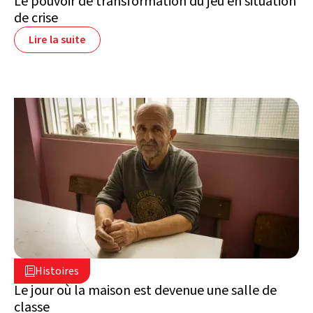
Le pouvoir de transformation du jeu en situation
de crise
Lire la suite
2 juillet 2026

Histoires

Liban
Le jour où la maison est devenue une salle de
classe