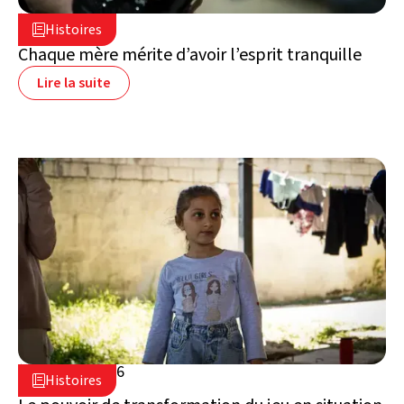
5 août 2026

Histoires

Liban
Chaque mère mérite d’avoir l’esprit tranquille
Lire la suite
16 juillet 2026

Histoires

Liban