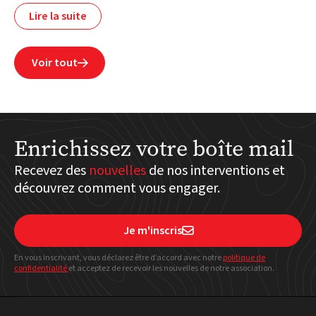
Lire la suite
Voir tout

Enrichissez votre boîte mail
Recevez des
nouvelles
de nos interventions et
découvrez comment vous engager.
Je m'inscris

En vous inscrivant, vous déclarez être d’accord avec notre
politique
de
confidentialité
et acceptez de recevoir les nouvelles de notre association.