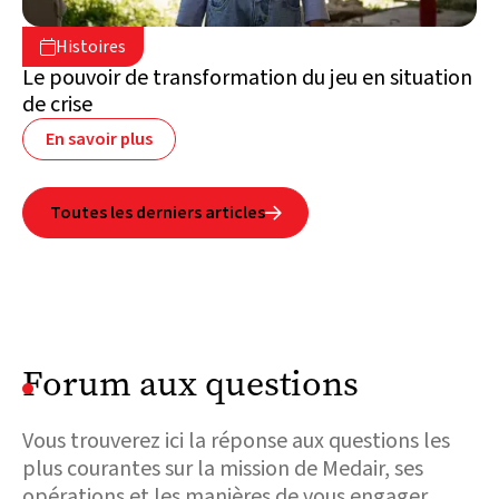
4 août 2026

Histoires

Liban
Le pouvoir de transformation du jeu en situation
de crise
En savoir plus
Toutes les derniers articles

Forum aux questions
Vous trouverez ici la réponse aux questions les
plus courantes sur la mission de Medair, ses
opérations et les manières de vous engager