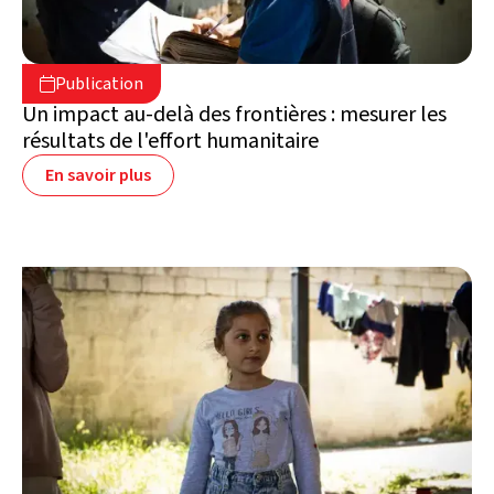
4 août 2026

Publication

Suisse
Un impact au-delà des frontières : mesurer les
résultats de l'effort humanitaire
En savoir plus