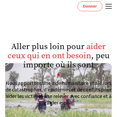
Donner
Aller plus loin pour
aider
ceux qui en ont besoin
, peu

importe où ils sont
Nous apportons une aide humanitaire vitale lors
de catastrophes, d’épidémies et de conflits pour
aider les victimes à se relever avec confiance et à
garder espoir.