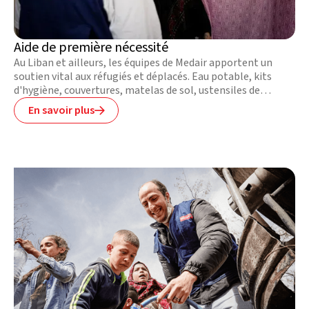
Aide de première nécessité
Au Liban et ailleurs, les équipes de Medair apportent un
soutien vital aux réfugiés et déplacés. Eau potable, kits
d'hygiène, couvertures, matelas de sol, ustensiles de
cuisine, vêtements chauds — chaque article distribué
En savoir plus

contribue à restaurer dignité et bien-être. Nous améliorons
aussi les campements précaires grâce à des chemins
empierrés, des réservoirs d'eau et des installations
sanitaires, pour que les plus vulnérables puissent vivre
dignement.