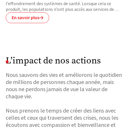
l’effondrement des systèmes de santé. Lorsque cela se
produit, les populations n’ont plus accès aux services de
santé primaire ou d’urgence dont elles ont besoin pour
En savoir plus

survivre. La dégradation des structures d’eau et
d’assainissement favorise les épidémies, la propagation de
maladies graves et la malnutrition. Les projets de santé et
de nutrition de Medair répondent à ces besoins essentiels.
L’impact de nos actions
Nous sauvons des vies et améliorons le quotidien
de millions de personnes chaque année, mais
nous ne perdons jamais de vue la valeur de
chaque vie.
Nous prenons le temps de créer des liens avec
celles et ceux qui traversent des crises, nous les
écoutons avec compassion et bienveillance et