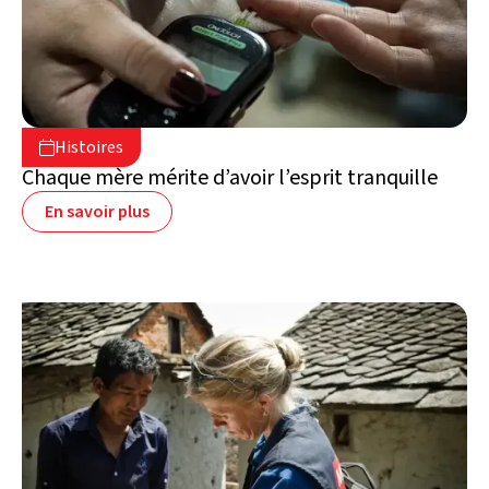
7 août 2026

Histoires

Liban
Chaque mère mérite d’avoir l’esprit tranquille
En savoir plus