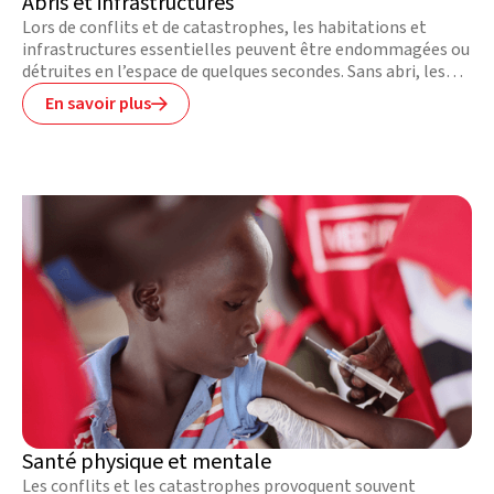
Abris et infrastructures
Lors de conflits et de catastrophes, les habitations et
infrastructures essentielles peuvent être endommagées ou
détruites en l’espace de quelques secondes. Sans abri, les
victimes doivent partir et n’ont plus accès aux services
En savoir plus

essentiels comme l’eau, la santé et les infrastructures.
Santé physique et mentale
Les conflits et les catastrophes provoquent souvent