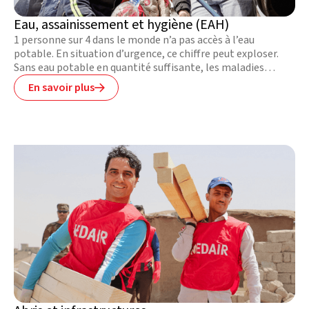
Eau, assainissement et hygiène (EAH)
1 personne sur 4 dans le monde n’a pas accès à l’eau
potable. En situation d’urgence, ce chiffre peut exploser.
Sans eau potable en quantité suffisante, les maladies
hydriques se propagent et favorisent la malnutrition, voire
En savoir plus

tuent les plus vulnérables.