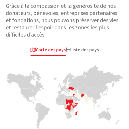
Grâce à la compassion et la générosité de nos
donateurs, bénévoles, entreprises partenaires
et fondations, nous pouvons préserver des vies
et restaurer l’espoir dans les zones les plus
difficiles d’accès.
Carte des pays
Liste des pays


Afrique
Europe & Asie
Europe & Asie
Centrale
Centrale
Tchad
Ukraine
Syrie
Plus de 800 000
personnes tentent
Lorsque le conflit
La chute subite du
de fuir leur pays en
a éclaté en 2022,
régime d’Assad
passant par la
des millions de
intervient après 13
frontière. Le
familles ont dû
années de conflit
soutien aux
prendre la fuite
aux effets
réfugiés étant
pour survivre. En
ravageurs sur les
limité, Medair est
quelques jours,
communautés
sur le terrain pour
Medair avait
syriennes. Les
apporter une aide
déployé son
séismes
essentielle en eau,
équipe pour les
dévastateurs de
assainissement et
accueillir et leur
2023 et les
hygiène (WASH) et
apporter un
déplacements de
nutrition.