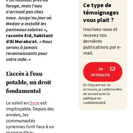
«
On habitait près du
Ce type de
forage, mais l’eau
n’arrivait pas chez
témoignages
nous. Jusqu’au jour où
vous plait ?
Medair a installé les
Inscrivez-vous et
panneaux solaires
»,
recevez nos
raconte Eid, habitant
dernières
d’Al Muraba’at. «
Nous
publications par e-
serons à jamais
mail.
reconnaissants pour
votre aide
. »
Je

L’accès à l’eau
m’inscris
potable, un droit
En cliquant sur Je
fondamental
m’inscris, je confirme être
en accord avec la
politique de
Le soleil en
Syrie
est
confidentialité.
impitoyable. Depuis des
années, les
communautés
syriennes font face à un
manque d’eau