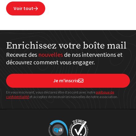
Voir tout

Enrichissez votre boîte mail
Recevez des
nouvelles
de nos interventions et
découvrez comment vous engager.
Je m'inscris

En vous inscrivant, vous déclarez être d’accord avec notre
politique
de
confidentialité
et acceptez de recevoir les nouvelles de notre association.