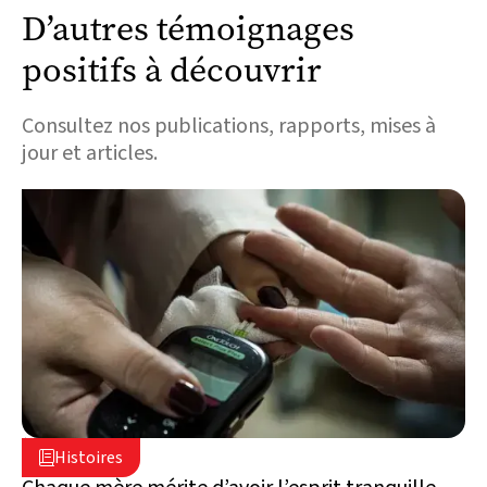
D’autres témoignages
positifs à découvrir
Consultez nos publications, rapports, mises à
jour et articles.
5 août 2026

Histoires

Liban