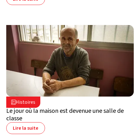
2 juillet 2026

Histoires

Liban
Le jour où la maison est devenue une salle de
classe
Lire la suite