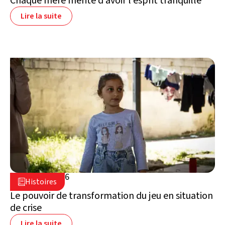
Chaque mère mérite d’avoir l’esprit tranquille
Lire la suite
16 juillet 2026

Histoires

Liban
Le pouvoir de transformation du jeu en situation
de crise
Lire la suite