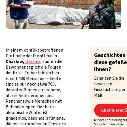
In einem konfliktbetroffenen
Geschichten
Dorf nahe der Frontlinie in
Charkiw,
Ukraine
, spüren die
diese gefall
Bewohner täglich die Folgen
Ihnen?
der Krise. Früher lebten hier
Erhalten Sie die
rund 1.400 Menschen – heute
neuesten
sind es nur noch etwa 700,
Geschichten per 
darunter Binnenvertriebene,
Mail.
ältere Rentnerinnen und
Rentner sowie Menschen mit
Behinderungen. Der harte
Abonnieren
ukrainische Winter ist
gnadenlos, besonders für jene,
Mit der Anmeldung erk
die mit zerbrochenen Fenstern
Sie sich mit unseren