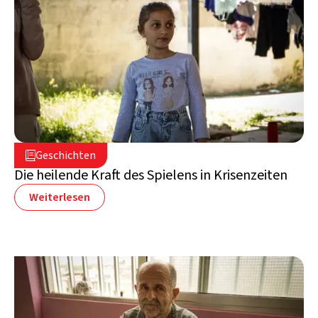
16. Juli 2026

Geschichten

Libanon
Die heilende Kraft des Spielens in Krisenzeiten
Weiterlesen