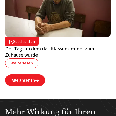
2. Juli 2026

Geschichten

Libanon
Der Tag, an dem das Klassenzimmer zum
Zuhause wurde
Weiterlesen
Alle ansehen

Mehr Wirkung für Ihren