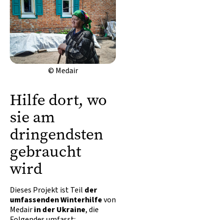
© Medair
Hilfe dort, wo
sie am
dringendsten
gebraucht
wird
Dieses Projekt ist Teil
der
umfassenden Winterhilfe
von
Medair
in der Ukraine
, die
Folgendes umfasst: