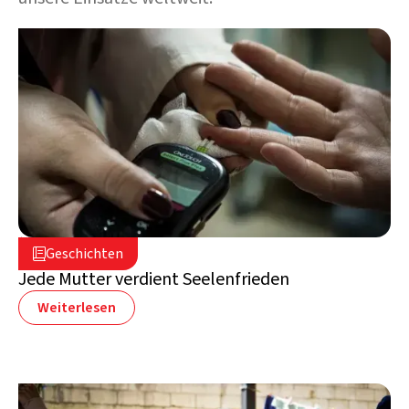
5. August 2026

Geschichten

Libanon
Jede Mutter verdient Seelenfrieden
Weiterlesen