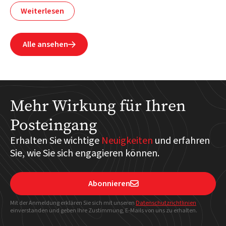
Weiterlesen
Alle ansehen

Mehr Wirkung für Ihren
Posteingang
Erhalten Sie wichtige
Neuigkeiten
und erfahren
Sie, wie Sie sich engagieren können.
Abonnieren

Mit der Anmeldung erklären Sie sich mit unseren
Datenschutzrichtlinien
einverstanden und geben Ihre Zustimmung, E-Mails von uns zu erhalten.