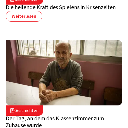
Libanon
Die heilende Kraft des Spielens in Krisenzeiten
Weiterlesen
2. Juli 2026

Geschichten

Libanon
Der Tag, an dem das Klassenzimmer zum
Zuhause wurde