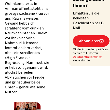
Wohnkomplexes in
Ihnen?
Amman öffnet, steht eine
Erhalten Sie die
grossgewachsene Frau vor
neuesten
uns. Rawans weisses
Geschichten per E-
Gewand hebt sich
Mail.
strahlend vom dunklen
Raum dahinter ab. Direkt
vor ihr kniet Sohn
Abonnieren

Mahmoud. Niemand
kommt an ihm vorbei,
Mit der Anmeldung erklären
ohne ein schallendes
Sie sich mit unseren
Datenschutzrichtlinien
«High Five» zur
einverstanden.
Begrüssung. Hammed, wie
er liebevoll genannt wird,
gluckst bei jedem
Abklatschen vor Freude
und grinst über beide
Ohren – genau wie seine
Mutter.