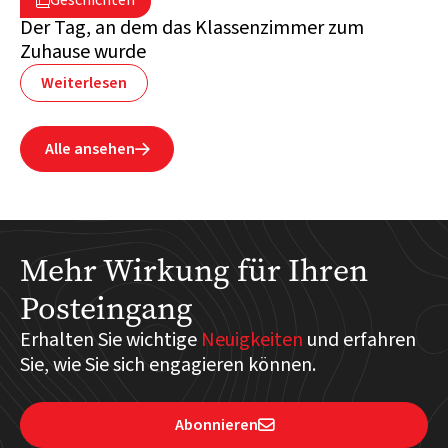
Geschichten

Libanon
Der Tag, an dem das Klassenzimmer zum
Zuhause wurde
Weiterlesen
Alle ansehen

Mehr Wirkung für Ihren
Posteingang
Erhalten Sie wichtige
Neuigkeiten
und erfahren
Sie, wie Sie sich engagieren können.
Abonnieren
