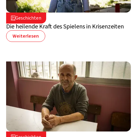
16. Juli 2026

Geschichten

Libanon
Die heilende Kraft des Spielens in Krisenzeiten
Weiterlesen
2. Juli 2026
