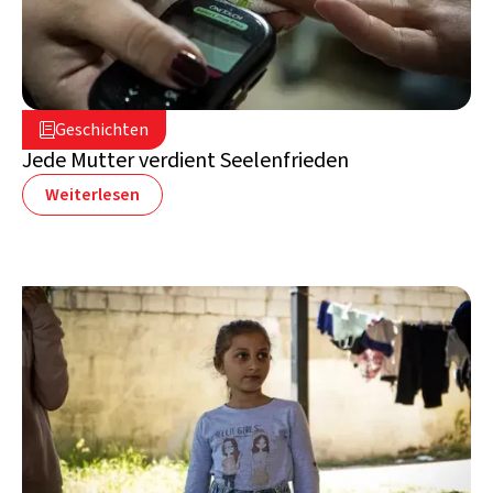
5. August 2026

Geschichten

Libanon
Jede Mutter verdient Seelenfrieden
Weiterlesen