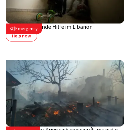
Vor Ort: Dringende Hilfe im Libanon
Emergency

Help now