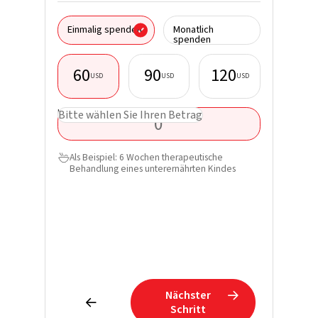
Ich spen
Einmalig spenden
Monatlich
Organisa
spenden
60
90
120
USD
USD
USD
Vorname
USD
Bitte wählen Sie Ihren Betrag
Nachnam
Als Beispiel: 6 Wochen therapeutische

Behandlung eines unterernährten Kindes
E-Mail*
Telefon
Erfahren
Spende u
direkt in
Nächster


Schritt