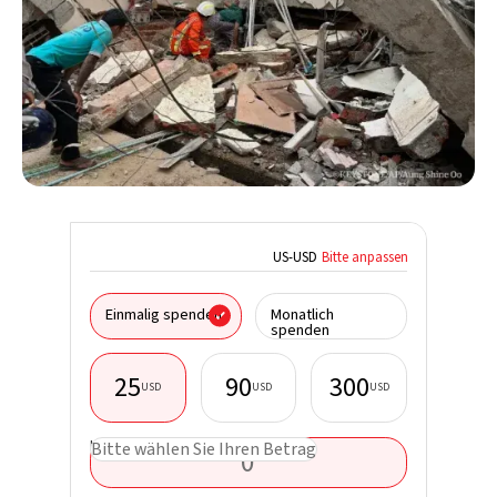
US
-
USD
Bitte anpassen
Ich spen
Einmalig spenden
Monatlich
Organisa
spenden
25
90
300
USD
USD
USD
Vorname
USD
Bitte wählen Sie Ihren Betrag
Nachnam