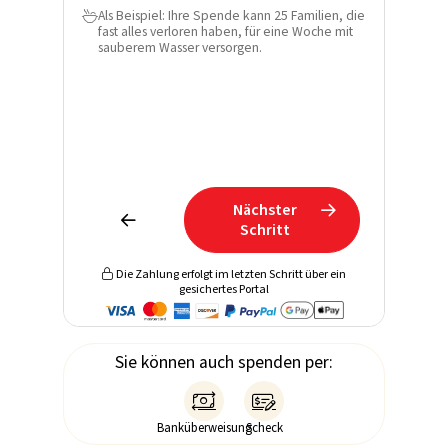
Als Beispiel: Ihre Spende kann 25 Familien, die

fast alles verloren haben, für eine Woche mit
E-Mail*
sauberem Wasser versorgen.
Telefon
Erfahren
Spende u
direkt in
Nächster


Schritt
Die Zahlung erfolgt im letzten Schritt über ein

gesichertes Portal
Sie können auch spenden per:


Banküberweisung
Scheck