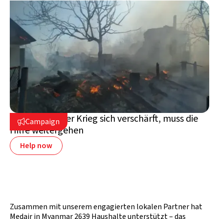
Ukraine: Wo der Krieg sich verschärft, muss die
Campaign

Hilfe weitergehen
Help now
Zusammen mit unserem engagierten lokalen Partner hat
Medair in Myanmar 2639 Haushalte unterstützt – das