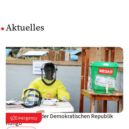
Aktuelles
Ebola-Krise in der Demokratischen Republik
Emergency

Kongo