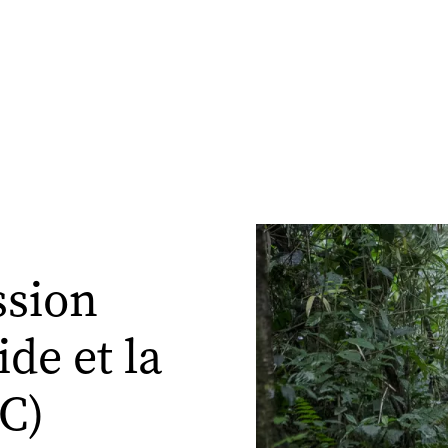
ssion
ide et la
C)