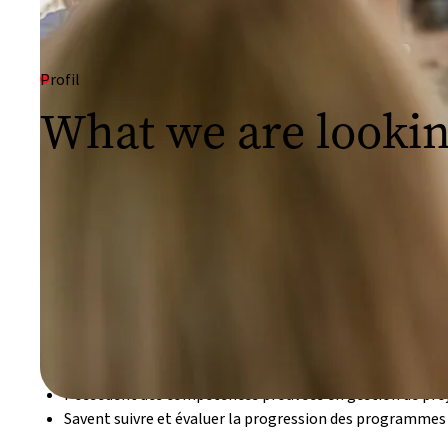
Profil
What we are lookin
Il existe des postes de direction dans tous nos programmes s
bureaux affiliés, et au siège de Medair. Ils ont de nombreuse
des Directeurs :
Gèrent des équipes diverses
Gèrent des situations d’insécurité
Mènent des actions en coordination avec diverses parties
travail de qualité
Conçoivent, développent et mettent en œuvre des strat
Possèdent des compétences prouvées en gestion de pro
Savent suivre et évaluer la progression des programmes