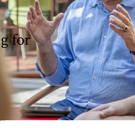
g for
ur le terrain, dans nos
s fonctions mais la plupart
 prenantes afin d’assurer un
égies clés
jet