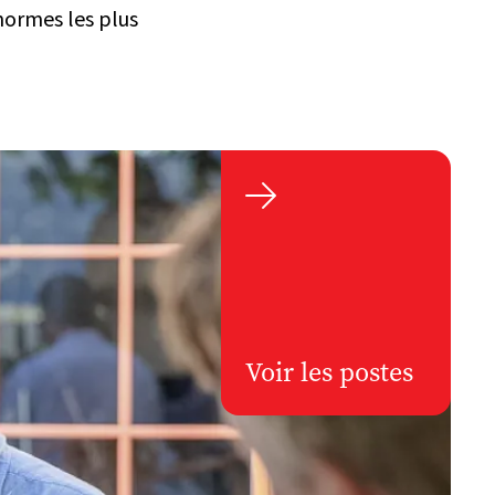
normes les plus

Voir les postes