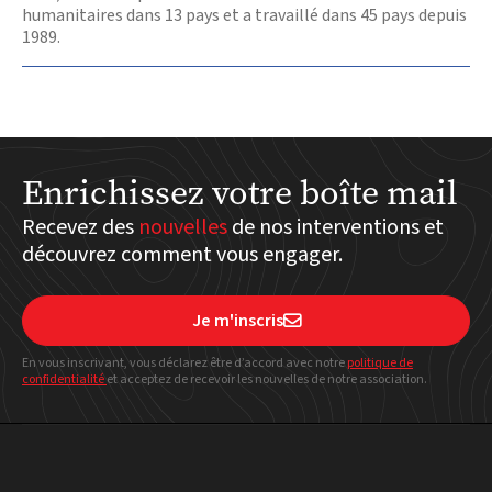
humanitaires dans 13 pays et a travaillé dans 45 pays depuis
1989.
Enrichissez votre boîte mail
Recevez des
nouvelles
de nos interventions et
découvrez comment vous engager.
Je m'inscris

En vous inscrivant, vous déclarez être d’accord avec notre
politique
de
confidentialité
et acceptez de recevoir les nouvelles de notre association.