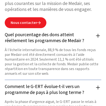
syrien n’a jamais
plus courantes sur la mission de Medair, ses
faibli. Nous y
sommes pour
opérations et les manières de vous engager.
restaurer les
services de santé,
les points d’eau
potable et mettre
Nous contacter

à l’abri ceux qui en
ont
désespérément
Quel pourcentage des dons atteint
besoin. Nous
avons rouvert nos
réellement les programmes de Medair ?
bureaux et nos
équipes
À l'échelle internationale, 88,9 % de tous les fonds reçus
continuent
infatigablement
par Medair ont été directement consacrés à l'aide
leurs actions.
humanitaire en 2024. Seulement 11,1 % ont été utilisés
pour la gestion et la collecte de fonds. Medair publie cette
En

répartition en toute transparence dans ses rapports
savoir
annuels et sur son site web.
plus
Comment le G-ERT évolue-t-il vers un
programme de pays à plus long terme ?
Après la phase d'urgence aiguë, le G-ERT passe le relais à