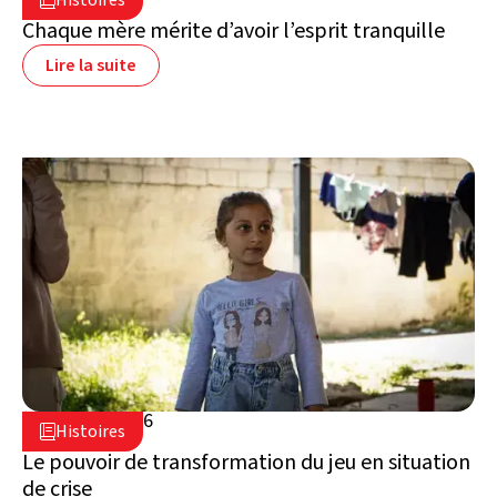
Liban
Chaque mère mérite d’avoir l’esprit tranquille
Lire la suite
16 juillet 2026

Histoires

Liban
Le pouvoir de transformation du jeu en situation
de crise