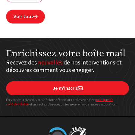
Voir tout

Enrichissez votre boîte mail
Recevez des
nouvelles
de nos interventions et
découvrez comment vous engager.
Je m'inscris

En vous inscrivant, vous déclarez être d’accord avec notre
politique
de
confidentialité
et acceptez de recevoir les nouvelles de notre association.