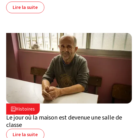
Lire la suite
2 juillet 2026

Histoires

Liban
Le jour où la maison est devenue une salle de
classe
Lire la suite