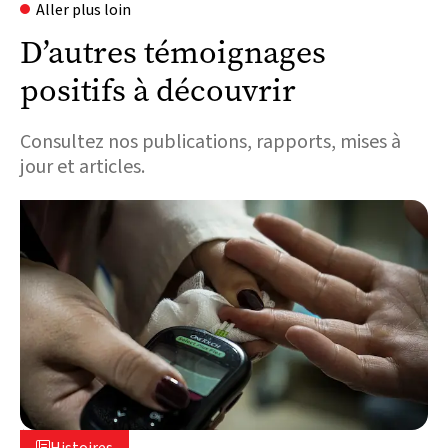
Aller plus loin
D’autres témoignages
positifs à découvrir
Consultez nos publications, rapports, mises à
jour et articles.
5 août 2026

Histoires
